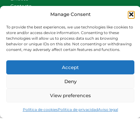
Contacto
Accionistas
Manage Consent
Carrito
To provide the best experiences, we use technologies like cookies to
CONTACTO
store and/or access device information. Consenting to these
technologies will allow us to process data such as browsing
behavior or unique IDs on this site. Not consenting or withdrawing
942540013
consent, may adversely affect certain features and functions.
696426646
609472979
Accept
comercial@bediaycabarga.com
Fdez. Hontoria 20. Astillero. 39610 Cantabria
Deny
De lunes a viernes de 8:30 a 13:00 y de 15:00 a
18:30 hrs.
View preferences
Webmaster:
Nuética Informática
Política de cookies
Politica de privacidad
Aviso legal