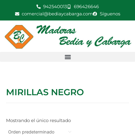
Ir
942540013
696426646
al
comercial@bediaycabarga.com
Síguenos
contenido
MIRILLAS NEGRO
Mostrando el único resultado