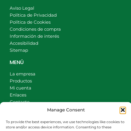
Aviso Legal
Política de Privacidad
Política de Cookies
Condiciones de compra
Información de interés
Accesibilidad
Sitemap
MENÚ
La empresa
Productos
Mi cuenta
Enlaces
Contacto
Accionistas
Manage Consent
Carrito
To provide the best experiences, we use technologies like cookies to
CONTACTO
store and/or access device information. Consenting to these