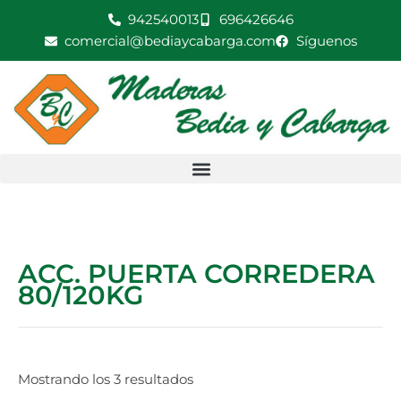
Ir
942540013
696426646
al
comercial@bediaycabarga.com
Síguenos
contenido
ACC. PUERTA CORREDERA
80/120KG
Mostrando los 3 resultados