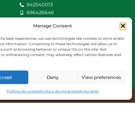
942540013
696426646
609472979
Manage Consent
comercial@bediaycabarga.com
Fdez. Hontoria 20.
the best experiences, we use technologies like cookies to store and/or
Astillero. 39610
ce information. Consenting to these technologies will allow us to
a such as browsing behavior or unique IDs on this site. Not
Cantabria
or withdrawing consent, may adversely affect certain features and
De lunes a viernes de
8:30 a 13:00 y de 15:00 a
18:30 hrs.
ccept
Deny
View preferences
Política de cookies
Politica de privacidad
Aviso legal