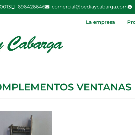
0013
696426646
comercial@bediaycabarga.com
La empresa
Pr
OMPLEMENTOS VENTANAS