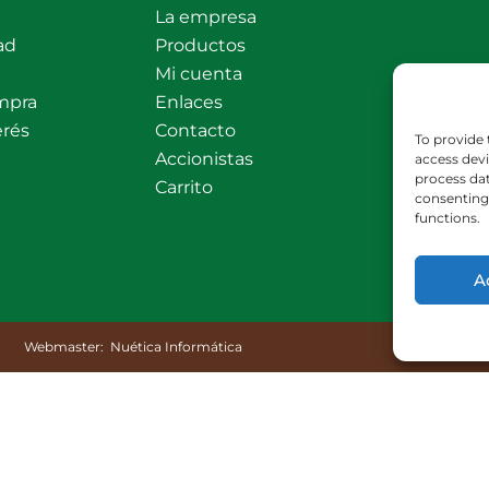
La empresa
ad
Productos
Mi cuenta
mpra
Enlaces
erés
Contacto
To provide 
Accionistas
access devi
process dat
Carrito
consenting 
functions.
A
Webmaster:
Nuética Informática