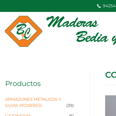
Ir
94254
al
contenido
C
Productos
ARMAZONES METALICOS Y
GUIAS P/CORRED.
(39)
CAJONERAS
(5)