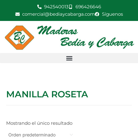
Ir
942540013
696426646
al
comercial@bediaycabarga.com
Síguenos
contenido
MANILLA ROSETA
Mostrando el único resultado