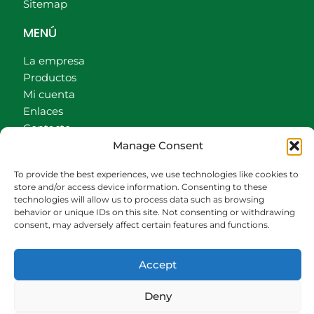
Sitemap
MENÚ
La empresa
Productos
Mi cuenta
Enlaces
Contacto
Manage Consent
Accionistas
Carrito
To provide the best experiences, we use technologies like cookies to
store and/or access device information. Consenting to these
CONTACTO
technologies will allow us to process data such as browsing
behavior or unique IDs on this site. Not consenting or withdrawing
942540013
consent, may adversely affect certain features and functions.
696426646
609472979
Accept
comercial@bediaycabarga.com
Fdez. Hontoria 20. Astillero. 39610 Cantabria
Deny
De lunes a viernes de 8:30 a 13:00 y de 15:00 a