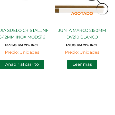
AGOTADO
UIA SUELO CRISTAL JNF
JUNTA MARCO 2150MM
8-12MM INOX MOD:316
DV210 BLANCO
12.96
€
1.90
€
IVA 21% INCL.
IVA 21% INCL.
Precio: Unidades
Precio: Unidades
Añadir al carrito
Leer más