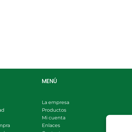
MENÚ
La empresa
ad
Productos
Mi cuenta
mpra
Enlaces