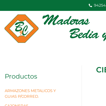
Ir
94254
al
contenido
CI
Productos
ARMAZONES METALICOS Y
GUIAS P/CORRED.
CAJONERAS