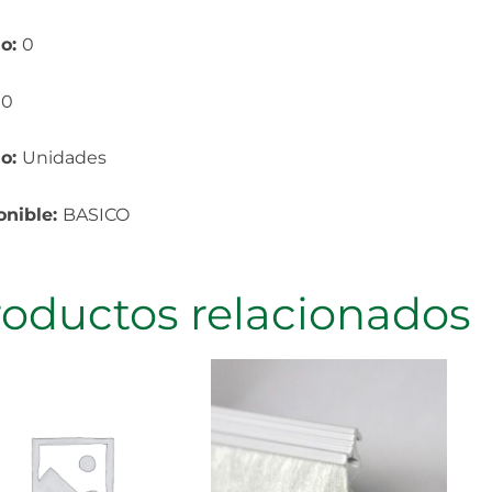
o:
0
:
0
io:
Unidades
onible:
BASICO
roductos relacionados