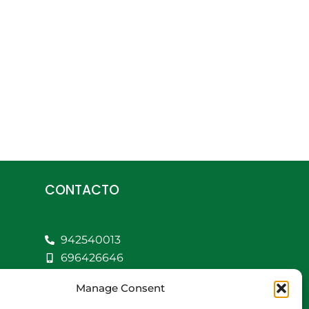
CONTACTO
942540013
696426646
609472979
Manage Consent
comercial@bediaycabarga.com