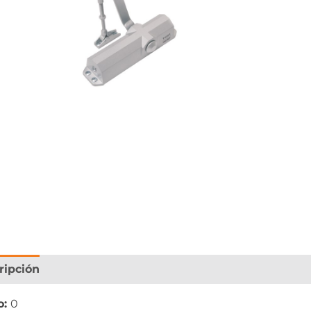
ripción
Información adicional
o:
0