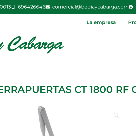
0013
696426646
comercial@bediaycabarga.com
La empresa
Pr
ERRAPUERTAS CT 1800 RF 