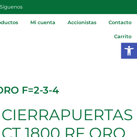
Síguenos
oductos
Mi cuenta
Accionistas
Contacto
Carrito
Abrir
ORO F=2-3-4
CIERRAPUERTAS
CT 1800 RF ORO