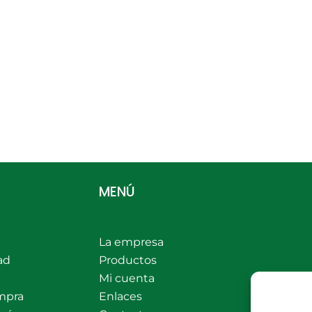
MENÚ
La empresa
ad
Productos
Mi cuenta
mpra
Enlaces