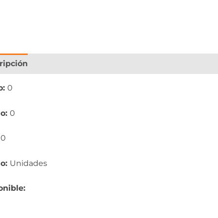
ripción
Información adicional
o:
0
o:
0
:
0
io:
Unidades
onible: