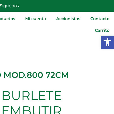
MOD.800
Síguenos
72CM
cantidad
oductos
Mi cuenta
Accionistas
Contacto
Carrito
Abrir
O MOD.800 72CM
BURLETE
BURLETE
EMBUTIR
ALUMINIO
EMBUTIR
MOD.800