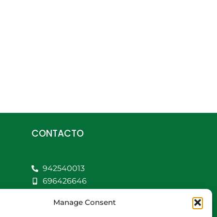
CONTACTO
942540013
696426646
609472979
Manage Consent
comercial@bediaycabarga.com