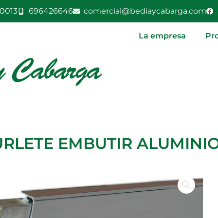
0013
696426646
comercial@bediaycabarga.com
La empresa
Pr
RLETE EMBUTIR ALUMINI