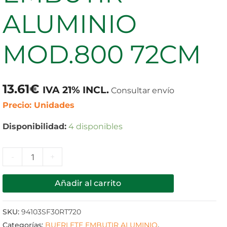
72CM
ALUMINIO
cantidad
MOD.800 72CM
13.61
€
IVA 21% INCL.
Consultar envío
Precio: Unidades
Disponibilidad:
4 disponibles
-
+
Añadir al carrito
SKU:
94103SF30RT720
Categorías:
BUERLETE EMBUTIR ALUMINIO
,