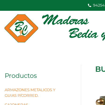
Ir
94254
al
contenido
BU
Productos
ARMAZONES METALICOS Y
GUIAS P/CORRED.
CAJONERAS