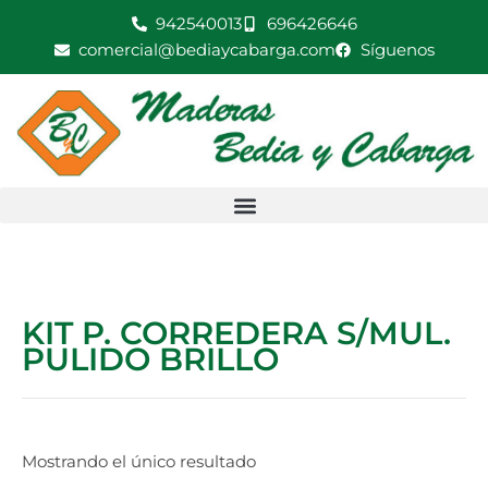
Ir
942540013
696426646
al
comercial@bediaycabarga.com
Síguenos
contenido
KIT P. CORREDERA S/MUL.
PULIDO BRILLO
Mostrando el único resultado