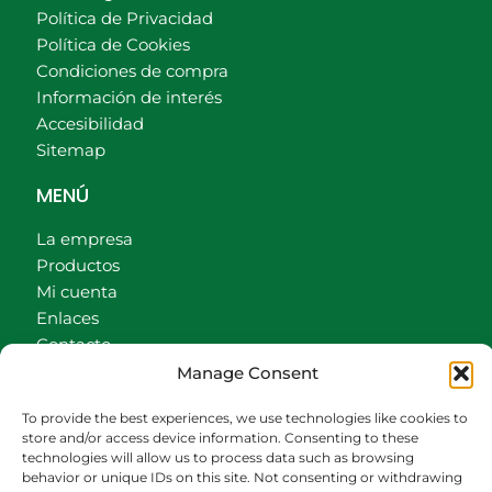
Política de Privacidad
Política de Cookies
Condiciones de compra
Información de interés
Accesibilidad
Sitemap
MENÚ
La empresa
Productos
Mi cuenta
Enlaces
Contacto
Accionistas
Manage Consent
Carrito
To provide the best experiences, we use technologies like cookies to
CONTACTO
store and/or access device information. Consenting to these
technologies will allow us to process data such as browsing
behavior or unique IDs on this site. Not consenting or withdrawing
942540013