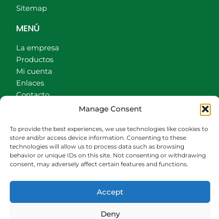
Sitemap
MENÚ
La empresa
Productos
Mi cuenta
Enlaces
Contacto
Accionistas
Manage Consent
Carrito
To provide the best experiences, we use technologies like cookies to
CONTACTO
store and/or access device information. Consenting to these
technologies will allow us to process data such as browsing
behavior or unique IDs on this site. Not consenting or withdrawing
942540013
consent, may adversely affect certain features and functions.
696426646
609472979
Accept
comercial@bediaycabarga.com
Fdez. Hontoria 20. Astillero. 39610 Cantabria
Deny
De lunes a viernes de 8:30 a 13:00 y de 15:00 a