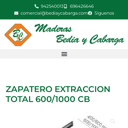
Ir
942540013
696426646
al
comercial@bediaycabarga.com
Síguenos
contenido
ZAPATERO EXTRACCION
TOTAL 600/1000 CB