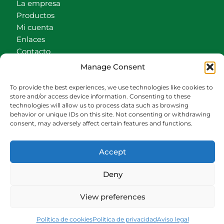
La empresa
Productos
Mi cuenta
Enlaces
Contacto
Accionistas
Manage Consent
Carrito
To provide the best experiences, we use technologies like cookies to
CONTACTO
store and/or access device information. Consenting to these
technologies will allow us to process data such as browsing
behavior or unique IDs on this site. Not consenting or withdrawing
942540013
consent, may adversely affect certain features and functions.
696426646
609472979
Accept
comercial@bediaycabarga.com
Fdez. Hontoria 20. Astillero. 39610 Cantabria
Deny
De lunes a viernes de 8:30 a 13:00 y de 15:00 a
18:30 hrs.
View preferences
Webmaster:
Nuética Informática
Política de cookies
Politica de privacidad
Aviso legal