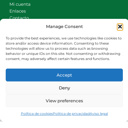
Mi cuenta
Enlaces
Contacto
Accionistas
Manage Consent
Carrito
To provide the best experiences, we use technologies like cookies to
CONTACTO
store and/or access device information. Consenting to these
technologies will allow us to process data such as browsing
behavior or unique IDs on this site. Not consenting or withdrawing
942540013
consent, may adversely affect certain features and functions.
696426646
609472979
Accept
comercial@bediaycabarga.com
Fdez. Hontoria 20. Astillero. 39610 Cantabria
Deny
De lunes a viernes de 8:30 a 13:00 y de 15:00 a
18:30 hrs.
View preferences
Webmaster:
Nuética Informática
Política de cookies
Politica de privacidad
Aviso legal