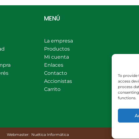
MENÚ
La empresa
ad
Productos
Mi cuenta
mpra
Enlaces
erés
Contacto
To provide 
Accionistas
access devi
process dat
Carrito
consenting 
functions.
A
Webmaster:
Nuética Informática