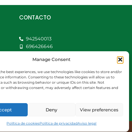
CONTACTO
942540013
696426646
609472979
Manage Consent
comercial@bediaycabarga.com
Fdez. Hontoria 20.
the best experiences, we use technologies like cookies to store and/or
Astillero. 39610
ce information. Consenting to these technologies will allow us to
a such as browsing behavior or unique IDs on this site. Not
Cantabria
or withdrawing consent, may adversely affect certain features and
De lunes a viernes de
8:30 a 13:00 y de 15:00 a
18:30 hrs.
ccept
Deny
View preferences
Política de cookies
Politica de privacidad
Aviso legal