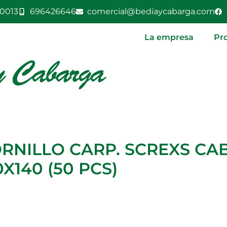
0013
696426646
comercial@bediaycabarga.com
La empresa
Pr
RNILLO CARP. SCREXS CAB
0X140 (50 PCS)