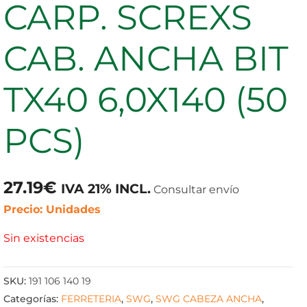
CARP. SCREXS
CAB. ANCHA BIT
TX40 6,0X140 (50
PCS)
27.19
€
IVA 21% INCL.
Consultar envío
Precio: Unidades
Sin existencias
SKU:
191 106 140 19
Categorías:
FERRETERIA
,
SWG
,
SWG CABEZA ANCHA
,