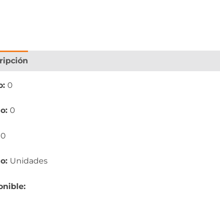
ripción
Información adicional
o:
0
o:
0
:
0
io:
Unidades
onible: