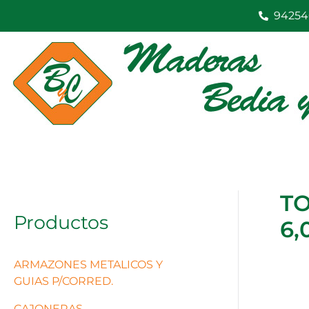
Ir
94254
al
contenido
TO
Productos
6,
ARMAZONES METALICOS Y
GUIAS P/CORRED.
CAJONERAS