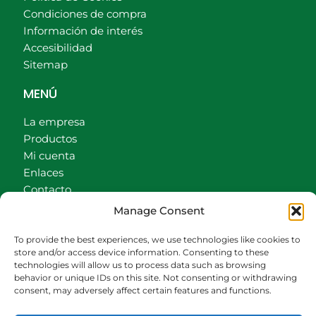
Condiciones de compra
Información de interés
Accesibilidad
Sitemap
MENÚ
La empresa
Productos
Mi cuenta
Enlaces
Contacto
Accionistas
Manage Consent
Carrito
To provide the best experiences, we use technologies like cookies to
CONTACTO
store and/or access device information. Consenting to these
technologies will allow us to process data such as browsing
behavior or unique IDs on this site. Not consenting or withdrawing
942540013
consent, may adversely affect certain features and functions.
696426646
609472979