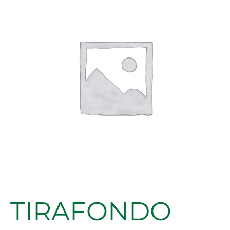
CINC
PZ
5.0
X
8
cantidad
TIRAFONDO