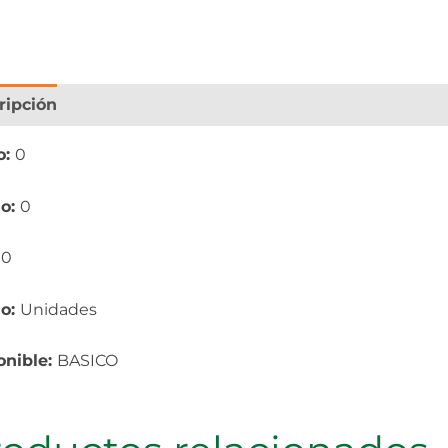
ripción
Información adicional
o:
0
o:
0
:
0
io:
Unidades
onible:
BASICO