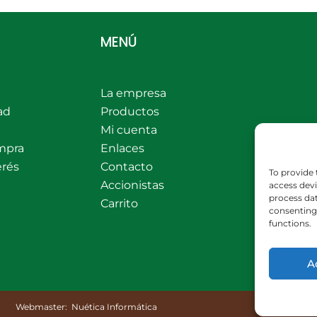
MENÚ
La empresa
ad
Productos
Mi cuenta
mpra
Enlaces
erés
Contacto
To provide 
Accionistas
access devi
process dat
Carrito
consenting 
functions.
A
Webmaster:
Nuética Informática