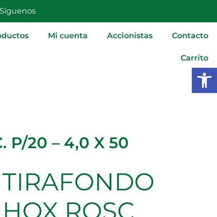
PARC.
Síguenos
P/20
-
oductos
Mi cuenta
Accionistas
Contacto
4,0
Carrito
X
Abrir
50
cantidad
P/20 – 4,0 X 50
TIRAFONDO
TIRAFONDO
HOX
ROSC.
HOX ROSC.
PARC.