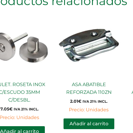
roductos relacionados
LET. ROSETA INOX
ASA ABATIBLE
C/ESCUDO 35MM
REFORZADA 110ZN
C/DESBL.
2.01
€
IVA 21% INCL.
7.05
€
Precio: Unidades
IVA 21% INCL.
Precio: Unidades
Añadir al carrito
Añadir al carrito