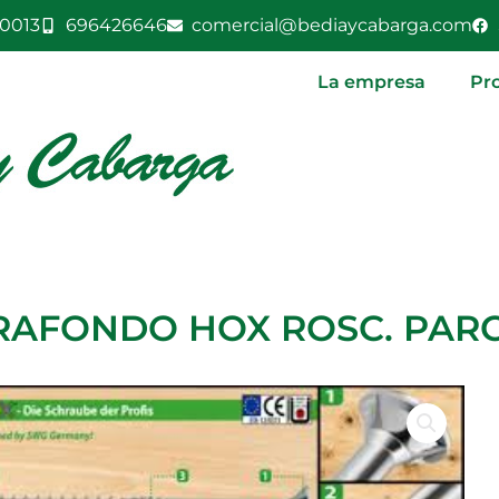
0013
696426646
comercial@bediaycabarga.com
La empresa
Pr
RAFONDO HOX ROSC. PARC. 