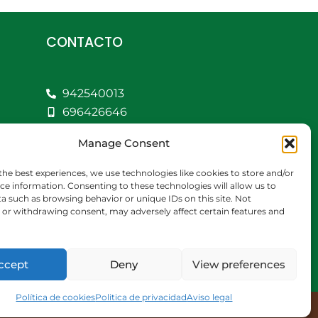
CONTACTO
942540013
696426646
609472979
Manage Consent
comercial@bediaycabarga.com
Fdez. Hontoria 20.
the best experiences, we use technologies like cookies to store and/or
Astillero. 39610
ce information. Consenting to these technologies will allow us to
a such as browsing behavior or unique IDs on this site. Not
Cantabria
or withdrawing consent, may adversely affect certain features and
De lunes a viernes de
8:30 a 13:00 y de 15:00 a
18:30 hrs.
ccept
Deny
View preferences
Política de cookies
Politica de privacidad
Aviso legal