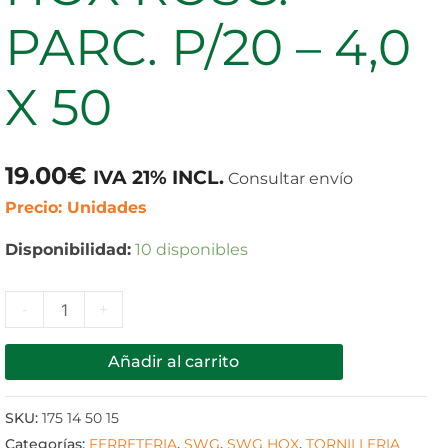
P/20
PARC. P/20 – 4,0
-
4,0
X 50
X
50
cantidad
19.00
€
IVA 21% INCL.
Consultar envío
Precio: Unidades
Disponibilidad:
10 disponibles
-
+
Añadir al carrito
SKU:
175 14 50 15
Categorías:
FERRETERIA
,
SWG
,
SWG HOX
,
TORNILLERIA