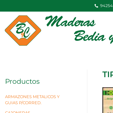
Ir
94254
al
contenido
TI
Productos
ARMAZONES METALICOS Y
GUIAS P/CORRED.
CAJONERAS