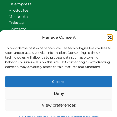
La empresa
Productos
Mi cuenta
Enlaces
Contacto
Accionistas
Manage Consent
Carrito
To provide the best experiences, we use technologies like cookies to
CONTACTO
store and/or access device information. Consenting to these
technologies will allow us to process data such as browsing
behavior or unique IDs on this site. Not consenting or withdrawing
942540013
consent, may adversely affect certain features and functions.
696426646
609472979
Accept
comercial@bediaycabarga.com
Fdez. Hontoria 20. Astillero. 39610 Cantabria
Deny
De lunes a viernes de 8:30 a 13:00 y de 15:00 a
18:30 hrs.
View preferences
Webmaster:
Nuética Informática
Política de cookies
Politica de privacidad
Aviso legal