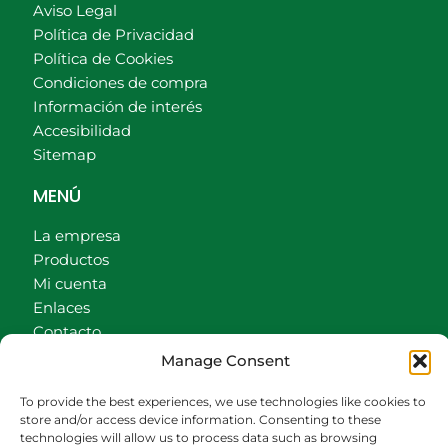
Aviso Legal
Política de Privacidad
Política de Cookies
Condiciones de compra
Información de interés
Accesibilidad
Sitemap
MENÚ
La empresa
Productos
Mi cuenta
Enlaces
Contacto
Accionistas
Manage Consent
Carrito
To provide the best experiences, we use technologies like cookies to
CONTACTO
store and/or access device information. Consenting to these
technologies will allow us to process data such as browsing