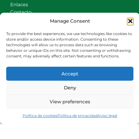
Enlaces
Contacto
Accionistas
Manage Consent
Carrito
To provide the best experiences, we use technologies like cookies to
CONTACTO
store and/or access device information. Consenting to these
technologies will allow us to process data such as browsing
behavior or unique IDs on this site. Not consenting or withdrawing
942540013
consent, may adversely affect certain features and functions.
696426646
609472979
Accept
comercial@bediaycabarga.com
Fdez. Hontoria 20. Astillero. 39610 Cantabria
Deny
De lunes a viernes de 8:30 a 13:00 y de 15:00 a
18:30 hrs.
View preferences
Webmaster:
Nuética Informática
Política de cookies
Politica de privacidad
Aviso legal