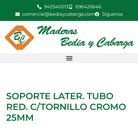
Ir
942540013
696426646
RED.
al
comercial@bediaycabarga.com
Síguenos
C/TORNILLO
contenido
CROMO
25MM
cantidad
SOPORTE LATER. TUBO
RED. C/TORNILLO CROMO
25MM
SOPORTE