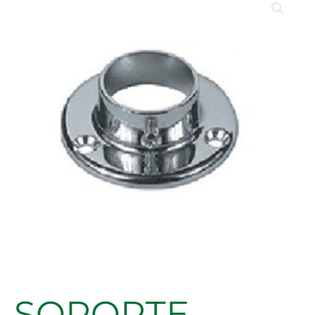
LATER.
TUBO
RED.
C/TORNILLO
CROMO
25MM
cantidad
SOPORTE