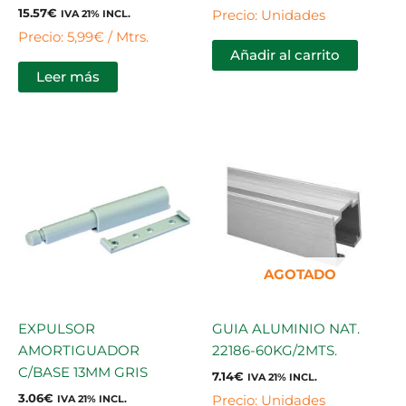
15.57
€
Precio: Unidades
IVA 21% INCL.
Precio: 5,99€ / Mtrs.
Añadir al carrito
Leer más
AGOTADO
EXPULSOR
GUIA ALUMINIO NAT.
AMORTIGUADOR
22186-60KG/2MTS.
C/BASE 13MM GRIS
7.14
€
IVA 21% INCL.
3.06
€
Precio: Unidades
IVA 21% INCL.