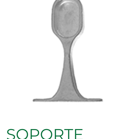
OV
30X15MM
NIQUEL
cantidad
SOPORTE