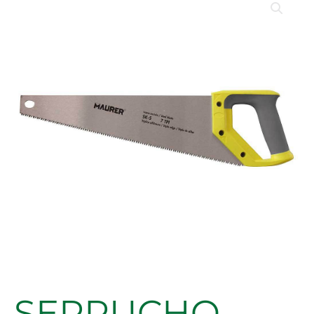
MAURER
CARPINTERO
POWER
CUT
14"
(350MM)
cantidad
SERRUCHO