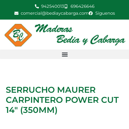
Ir
942540013
696426646
POWER
al
comercial@bediaycabarga.com
Síguenos
CUT
contenido
14"
(350MM)
cantidad
SERRUCHO MAURER
CARPINTERO POWER CUT
14″ (350MM)
SERRUCHO