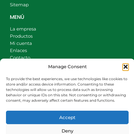
Sitemap
MENÚ
La empresa
Productos
Mi cuenta
Enlaces
Contacto
Accionistas
Manage Consent
Carrito
To provide the best experiences, we use technologies like cookies to
CONTACTO
store and/or access device information. Consenting to these
technologies will allow us to process data such as browsing
behavior or unique IDs on this site. Not consenting or withdrawing
942540013
consent, may adversely affect certain features and functions.
696426646
609472979
Accept
comercial@bediaycabarga.com
Fdez. Hontoria 20. Astillero. 39610 Cantabria
Deny
De lunes a viernes de 8:30 a 13:00 y de 15:00 a