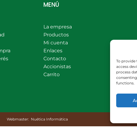
MENÚ
La empresa
ad
Productos
Mi cuenta
mpra
Enlaces
erés
Contacto
To provide 
Accionistas
access devi
process dat
Carrito
consenting 
functions.
A
Webmaster:
Nuética Informática