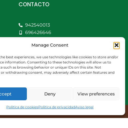
CONTACTO
942540013
696426646
609472979
Manage Consent
comercial@bediaycabarga.com
Fdez. Hontoria 20.
the best experiences, we use technologies like cookies to store and/or
Astillero. 39610
ce information. Consenting to these technologies will allow us to
a such as browsing behavior or unique IDs on this site. Not
Cantabria
or withdrawing consent, may adversely affect certain features and
De lunes a viernes de
8:30 a 13:00 y de 15:00 a
18:30 hrs.
ccept
Deny
View preferences
Política de cookies
Politica de privacidad
Aviso legal