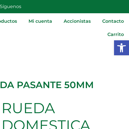
PASANTE
Síguenos
50MM
cantidad
oductos
Mi cuenta
Accionistas
Contacto
Carrito
Abrir
IDA PASANTE 50MM
RUEDA
RUEDA
DOMESTICA
POLYAMIDA
DOMESTICA
PASANTE