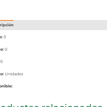
ripción
Información adicional
o:
0
o:
0
:
0
io:
Unidades
onible: