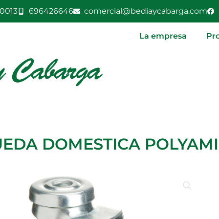
0013
696426646
comercial@bediaycabarga.com
La empresa
Pr
UEDA DOMESTICA POLYAM