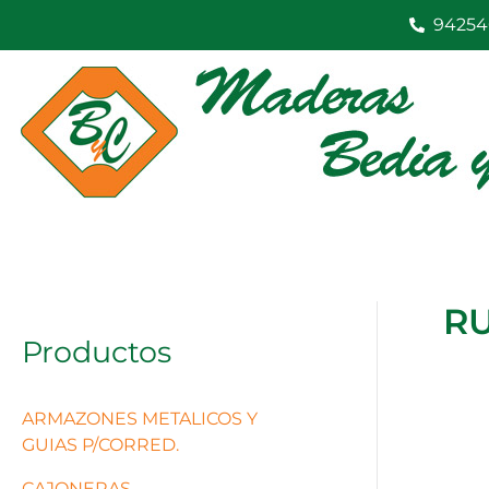
Ir
94254
al
contenido
R
Productos
ARMAZONES METALICOS Y
GUIAS P/CORRED.
CAJONERAS