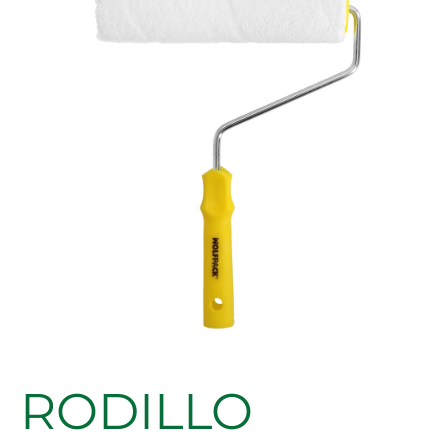
PLADUR
230MM
cantidad
RODILLO