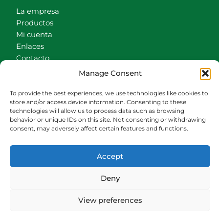
La empresa
Productos
Mi cuenta
Enlaces
Contacto
Accionistas
Manage Consent
Carrito
To provide the best experiences, we use technologies like cookies to
CONTACTO
store and/or access device information. Consenting to these
technologies will allow us to process data such as browsing
behavior or unique IDs on this site. Not consenting or withdrawing
942540013
consent, may adversely affect certain features and functions.
696426646
609472979
Accept
comercial@bediaycabarga.com
Fdez. Hontoria 20. Astillero. 39610 Cantabria
Deny
De lunes a viernes de 8:30 a 13:00 y de 15:00 a
18:30 hrs.
View preferences
Webmaster:
Nuética Informática