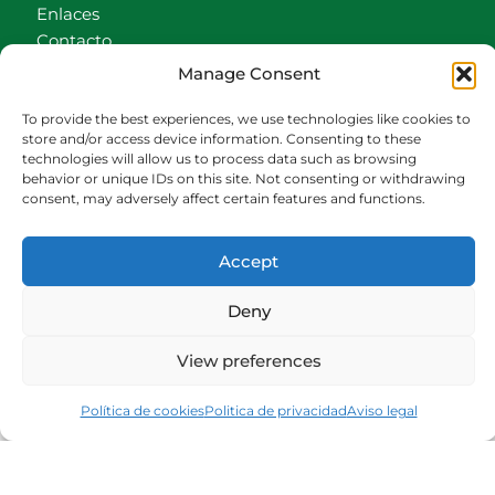
Enlaces
Contacto
Accionistas
Manage Consent
Carrito
To provide the best experiences, we use technologies like cookies to
CONTACTO
store and/or access device information. Consenting to these
technologies will allow us to process data such as browsing
behavior or unique IDs on this site. Not consenting or withdrawing
942540013
consent, may adversely affect certain features and functions.
696426646
609472979
Accept
comercial@bediaycabarga.com
Fdez. Hontoria 20. Astillero. 39610 Cantabria
Deny
De lunes a viernes de 8:30 a 13:00 y de 15:00 a
18:30 hrs.
View preferences
Webmaster:
Nuética Informática
Política de cookies
Politica de privacidad
Aviso legal