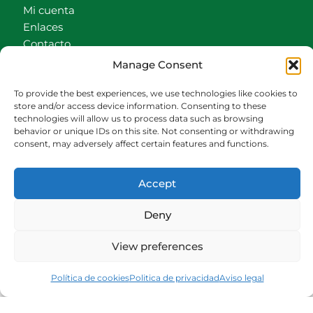
Mi cuenta
Enlaces
Contacto
Accionistas
Manage Consent
Carrito
To provide the best experiences, we use technologies like cookies to
CONTACTO
store and/or access device information. Consenting to these
technologies will allow us to process data such as browsing
behavior or unique IDs on this site. Not consenting or withdrawing
942540013
consent, may adversely affect certain features and functions.
696426646
609472979
Accept
comercial@bediaycabarga.com
Fdez. Hontoria 20. Astillero. 39610 Cantabria
Deny
De lunes a viernes de 8:30 a 13:00 y de 15:00 a
18:30 hrs.
View preferences
Webmaster:
Nuética Informática
Política de cookies
Politica de privacidad
Aviso legal