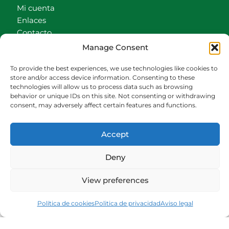
Mi cuenta
Enlaces
Contacto
Accionistas
Manage Consent
Carrito
To provide the best experiences, we use technologies like cookies to
CONTACTO
store and/or access device information. Consenting to these
technologies will allow us to process data such as browsing
behavior or unique IDs on this site. Not consenting or withdrawing
942540013
consent, may adversely affect certain features and functions.
696426646
609472979
Accept
comercial@bediaycabarga.com
Fdez. Hontoria 20. Astillero. 39610 Cantabria
Deny
De lunes a viernes de 8:30 a 13:00 y de 15:00 a
18:30 hrs.
View preferences
Webmaster:
Nuética Informática
Política de cookies
Politica de privacidad
Aviso legal