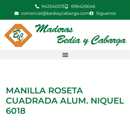
Ir
942540013
696426646
al
comercial@bediaycabarga.com
Síguenos
contenido
MANILLA ROSETA
CUADRADA ALUM. NIQUEL
6018