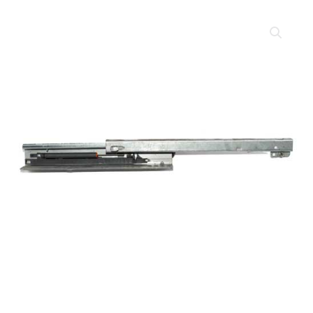
JUEGO
GUIA
CAJON
CUADRO
SOFT
EXTRACCION
TOTAL
ZN
350MM
cantidad