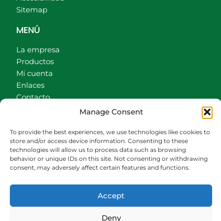
Sitemap
MENÚ
La empresa
Productos
Mi cuenta
Enlaces
Contacto
Accionistas
Manage Consent
Carrito
To provide the best experiences, we use technologies like cookies to
CONTACTO
store and/or access device information. Consenting to these
technologies will allow us to process data such as browsing
behavior or unique IDs on this site. Not consenting or withdrawing
942540013
consent, may adversely affect certain features and functions.
696426646
609472979
Accept
comercial@bediaycabarga.com
Fdez. Hontoria 20. Astillero. 39610 Cantabria
Deny
De lunes a viernes de 8:30 a 13:00 y de 15:00 a