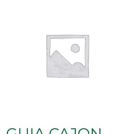
CAJON
TELESCOPICA
SOFT/PUSH
GC11
45X300MM
ZN
cantidad
GUIA CAJON