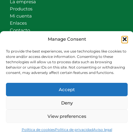
La empresa
Productos
Mi cuenta
Enlaces
Contacto
Accionistas
Manage Consent
Carrito
To provide the best experiences, we use technologies like cookies to
CONTACTO
store and/or access device information. Consenting to these
technologies will allow us to process data such as browsing
behavior or unique IDs on this site. Not consenting or withdrawing
942540013
consent, may adversely affect certain features and functions.
696426646
609472979
Accept
comercial@bediaycabarga.com
Fdez. Hontoria 20. Astillero. 39610 Cantabria
Deny
De lunes a viernes de 8:30 a 13:00 y de 15:00 a
18:30 hrs.
View preferences
Webmaster:
Nuética Informática
Política de cookies
Politica de privacidad
Aviso legal