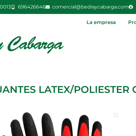
0013
696426646
comercial@bediaycabarga.com
La empresa
Pr
ANTES LATEX/POLIESTER G