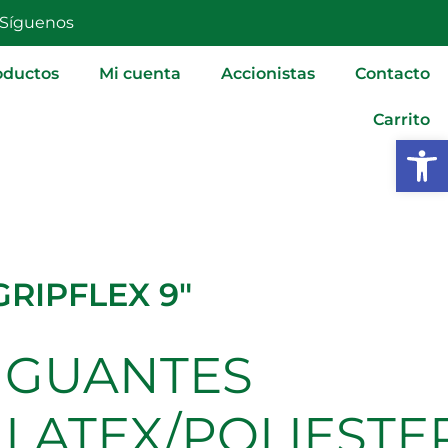
9"
Síguenos
cantidad
oductos
Mi cuenta
Accionistas
Contacto
Carrito
Abrir
RIPFLEX 9″
GUANTES
GUANTES
LATEX/POLIESTER
GRIPFLEX
LATEX/POLIESTE
9"