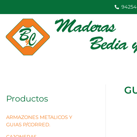
Ir
94254
al
contenido
GU
Productos
ARMAZONES METALICOS Y
GUIAS P/CORRED.
CAJONERAS