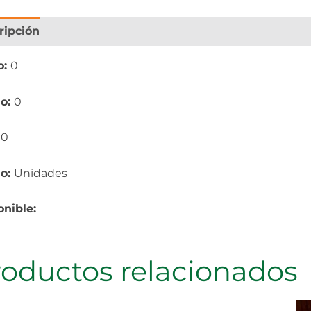
ripción
Información adicional
o:
0
o:
0
:
0
io:
Unidades
onible:
roductos relacionados