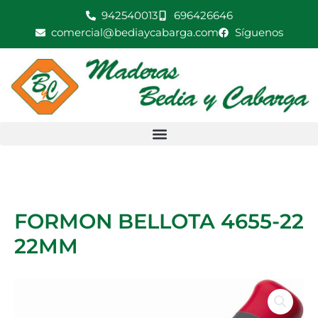
Ir
942540013
696426646
al
comercial@bediaycabarga.com
Síguenos
contenido
FORMON BELLOTA 4655-22
22MM