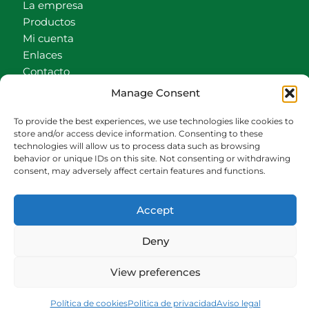
La empresa
Productos
Mi cuenta
Enlaces
Contacto
Accionistas
Manage Consent
Carrito
To provide the best experiences, we use technologies like cookies to
CONTACTO
store and/or access device information. Consenting to these
technologies will allow us to process data such as browsing
behavior or unique IDs on this site. Not consenting or withdrawing
942540013
consent, may adversely affect certain features and functions.
696426646
609472979
Accept
comercial@bediaycabarga.com
Fdez. Hontoria 20. Astillero. 39610 Cantabria
Deny
De lunes a viernes de 8:30 a 13:00 y de 15:00 a
18:30 hrs.
View preferences
Webmaster:
Nuética Informática
Política de cookies
Politica de privacidad
Aviso legal