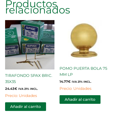
Productos
relacionados
POMO PUERTA BOLA 75
MM LP
TIRAFONDO SPAX BRIC.
35X35
14.77
€
IVA 21% INCL.
Precio: Unidades
24.43
€
IVA 21% INCL.
Precio: Unidades
Añadir al carrito
Añadir al carrito