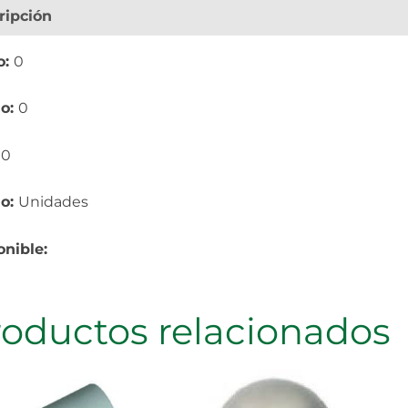
ripción
Información adicional
o:
0
o:
0
:
0
io:
Unidades
onible:
roductos relacionados