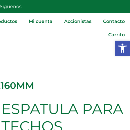
90X160MM
Síguenos
cantidad
oductos
Mi cuenta
Accionistas
Contacto
Carrito
Abrir
X160MM
ESPATULA PARA
ESPATULA
PARA
TECHOS
TECHOS
90X160MM