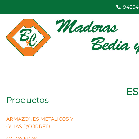
Ir
94254
al
contenido
ES
Productos
ARMAZONES METALICOS Y
GUIAS P/CORRED.
CAJONERAS