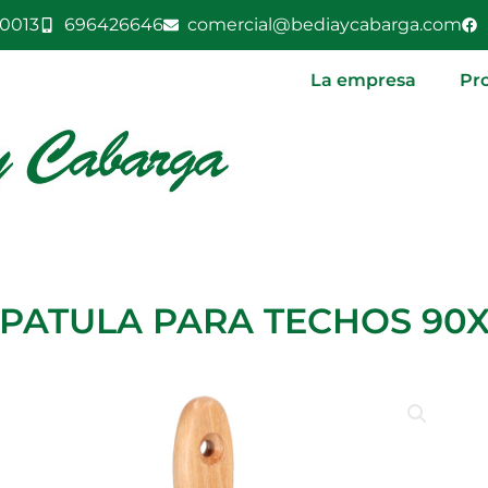
0013
696426646
comercial@bediaycabarga.com
La empresa
Pr
PATULA PARA TECHOS 90