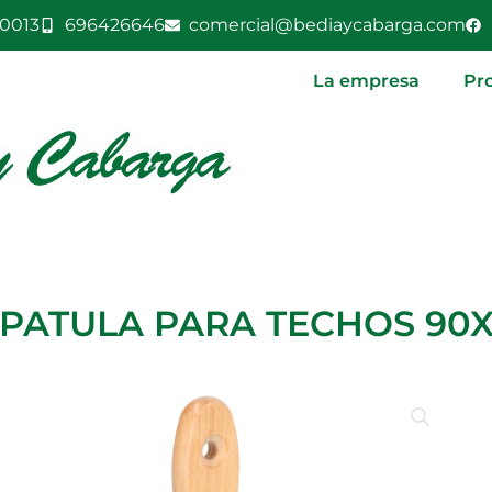
0013
696426646
comercial@bediaycabarga.com
La empresa
Pr
SPATULA PARA TECHOS 90