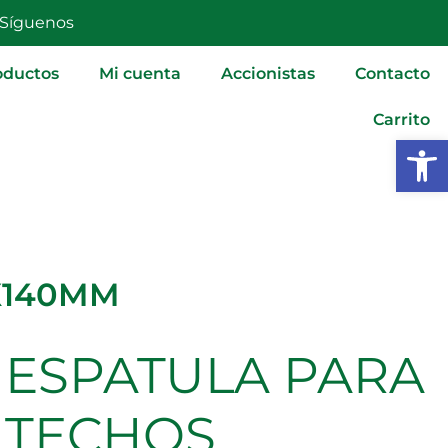
90X140MM
Síguenos
cantidad
oductos
Mi cuenta
Accionistas
Contacto
Carrito
Abrir
X140MM
ESPATULA PARA
ESPATULA
PARA
TECHOS
TECHOS
90X140MM