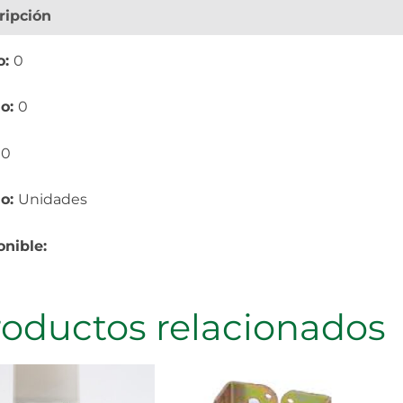
ripción
Información adicional
o:
0
o:
0
:
0
io:
Unidades
onible:
roductos relacionados