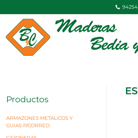
Ir
94254
al
contenido
E
Productos
ARMAZONES METALICOS Y
GUIAS P/CORRED.
CAJONERAS