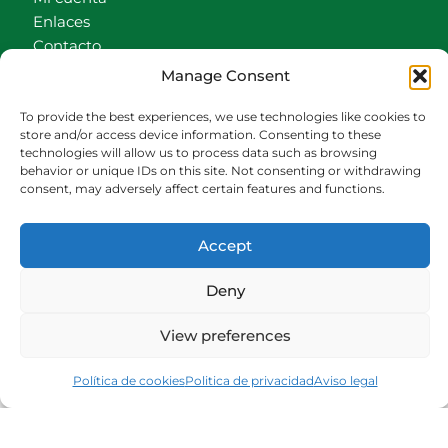
Enlaces
Contacto
Accionistas
Manage Consent
Carrito
To provide the best experiences, we use technologies like cookies to
CONTACTO
store and/or access device information. Consenting to these
technologies will allow us to process data such as browsing
behavior or unique IDs on this site. Not consenting or withdrawing
942540013
consent, may adversely affect certain features and functions.
696426646
609472979
Accept
comercial@bediaycabarga.com
Fdez. Hontoria 20. Astillero. 39610 Cantabria
Deny
De lunes a viernes de 8:30 a 13:00 y de 15:00 a
18:30 hrs.
View preferences
Webmaster:
Nuética Informática
Política de cookies
Politica de privacidad
Aviso legal