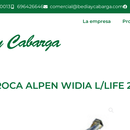
0013
696426646
comercial@bediaycabarga.com
La empresa
Pr
OCA ALPEN WIDIA L/LIFE