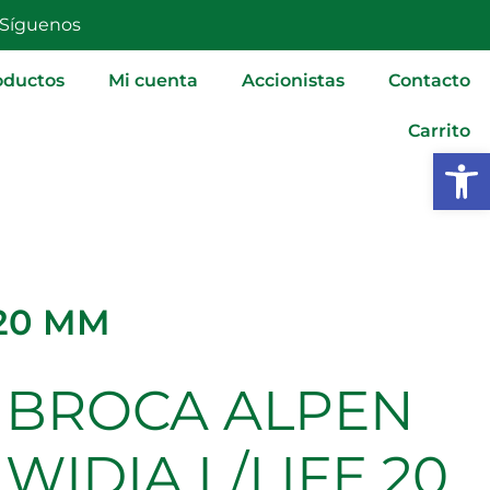
L/LIFE
Síguenos
20
MM
oductos
Mi cuenta
Accionistas
Contacto
cantidad
Carrito
Abrir
 20 MM
BROCA ALPEN
BROCA
ALPEN
WIDIA
WIDIA L/LIFE 20
L/LIFE