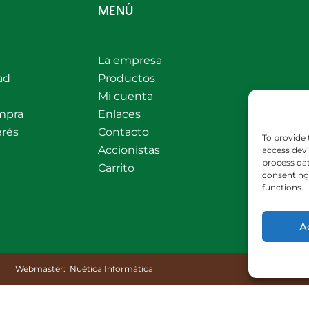
MENÚ
La empresa
ad
Productos
Mi cuenta
mpra
Enlaces
erés
Contacto
To provide 
Accionistas
access devi
process dat
Carrito
consenting 
functions.
A
Webmaster:
Nuética Informática