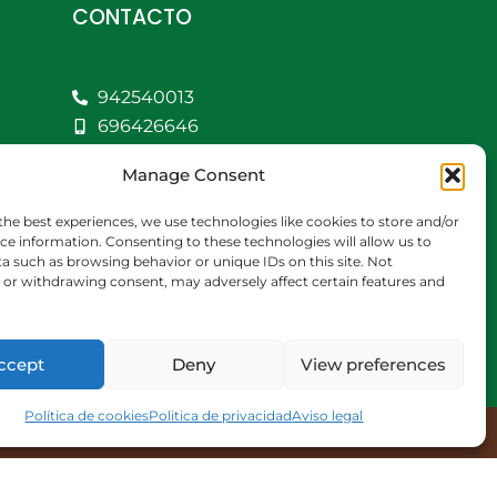
CONTACTO
942540013
696426646
609472979
Manage Consent
comercial@bediaycabarga.com
Fdez. Hontoria 20.
the best experiences, we use technologies like cookies to store and/or
Astillero. 39610
ce information. Consenting to these technologies will allow us to
a such as browsing behavior or unique IDs on this site. Not
Cantabria
or withdrawing consent, may adversely affect certain features and
De lunes a viernes de
8:30 a 13:00 y de 15:00 a
18:30 hrs.
ccept
Deny
View preferences
Política de cookies
Politica de privacidad
Aviso legal