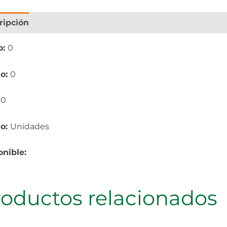
ripción
Información adicional
o:
0
o:
0
:
0
io:
Unidades
onible:
roductos relacionados