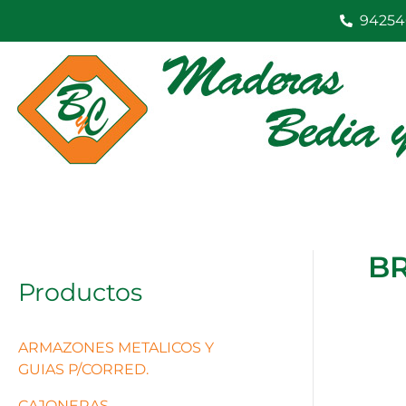
Ir
94254
al
contenido
BR
Productos
ARMAZONES METALICOS Y
GUIAS P/CORRED.
CAJONERAS