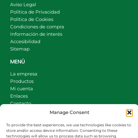
Aviso Legal
Política de Privacidad
Política de Cookies
Condiciones de compra
Información de interés
Accesibilidad
Sitemap
MENÚ
La empresa
Productos
Mi cuenta
Enlaces
Contacto
Accionistas
Manage Consent
Carrito
To provide the best experiences, we use technologies like cookies to
CONTACTO
store and/or access device information. Consenting to these
technologies will allow us to process data such as browsing