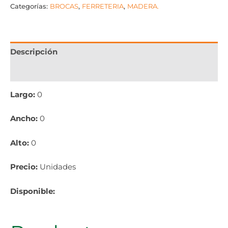
Categorías:
BROCAS
,
FERRETERIA
,
MADERA.
Descripción
Información adicional
Largo:
0
Ancho:
0
Alto:
0
Precio:
Unidades
Disponible: