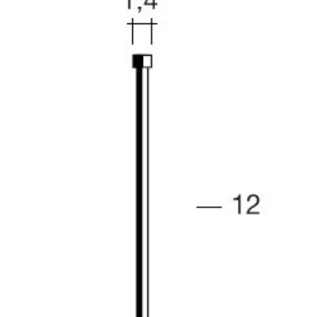
35
ST
(S-
01)
-
14000
UNDS.
cantidad