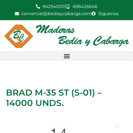
Ir
942540013
696426646
ST
al
comercial@bediaycabarga.com
Síguenos
(S-
contenido
01)
-
14000
UNDS.
cantidad
BRAD M-35 ST (S-01) –
14000 UNDS.
BRAD
M-