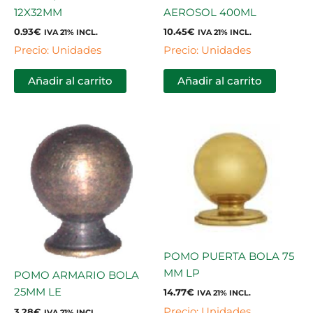
12X32MM
AEROSOL 400ML
0.93
€
10.45
€
IVA 21% INCL.
IVA 21% INCL.
Precio: Unidades
Precio: Unidades
Añadir al carrito
Añadir al carrito
POMO PUERTA BOLA 75
MM LP
POMO ARMARIO BOLA
25MM LE
14.77
€
IVA 21% INCL.
Precio: Unidades
3.28
€
IVA 21% INCL.