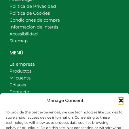
Política de Privacidad
Política de Cookies
Condiciones de compra
Información de interés
Accesibilidad
Sitemap
MENÚ
La empresa
Productos
Mi cuenta
Enlaces
Contacto
Accionistas
Manage Consent
Carrito
To provide the best experiences, we use technologies like cookies to
CONTACTO
store and/or access device information. Consenting to these
technologies will allow us to process data such as browsing
behavior or unique IDs on this site. Not consenting or withdrawing