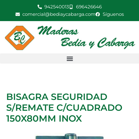
Ir
942540013
696426646
al
comercial@bediaycabarga.com
Síguenos
contenido
BISAGRA SEGURIDAD
S/REMATE C/CUADRADO
150X80MM INOX