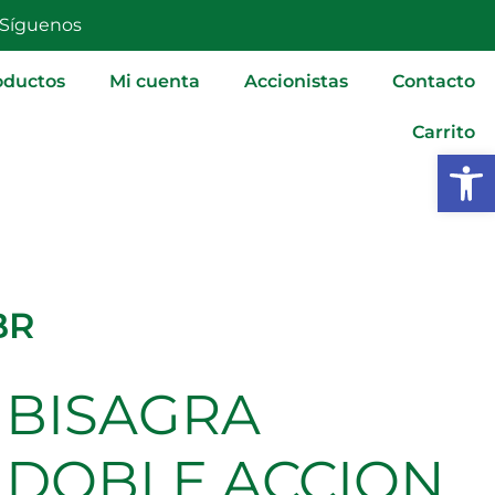
F3
Síguenos
BR
cantidad
oductos
Mi cuenta
Accionistas
Contacto
Carrito
Abrir
BR
BISAGRA
BISAGRA
DOBLE
ACCION
DOBLE ACCION
F3