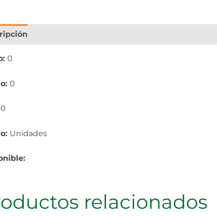
ripción
Información adicional
o:
0
o:
0
:
0
io:
Unidades
onible:
roductos relacionados