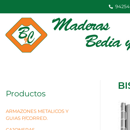
Ir
94254
al
contenido
BI
Productos
ARMAZONES METALICOS Y
GUIAS P/CORRED.
CAJONERAS