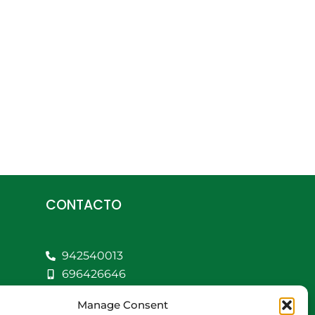
CONTACTO
942540013
696426646
609472979
Manage Consent
comercial@bediaycabarga.com