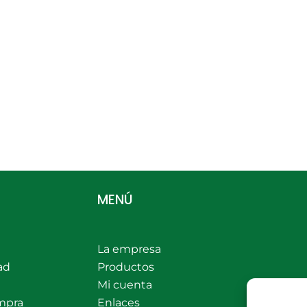
MENÚ
La empresa
ad
Productos
Mi cuenta
mpra
Enlaces