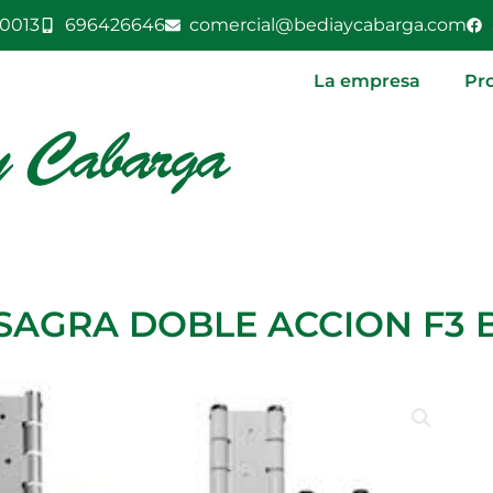
0013
696426646
comercial@bediaycabarga.com
La empresa
Pr
SAGRA DOBLE ACCION F3 