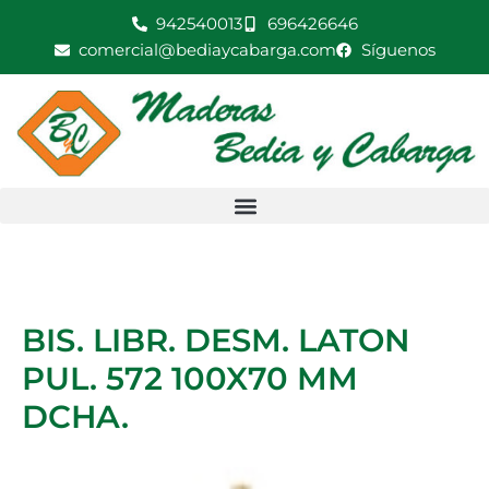
Ir
942540013
696426646
LATON
al
comercial@bediaycabarga.com
Síguenos
PUL.
contenido
572
100X70
MM
DCHA.
cantidad
BIS. LIBR. DESM. LATON
PUL. 572 100X70 MM
DCHA.
BIS.