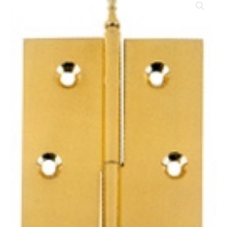
LIBR.
DESM.
LATON
PUL.
572
100X70
MM
DCHA.
cantidad