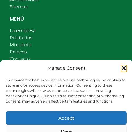
Sitemap
MENÚ
La empresa
Productos
Mi cuenta
Enlaces
Contacto
Accionistas
Manage Consent
Carrito
To provide the best experiences, we use technologies like cookies to
CONTACTO
store and/or access device information. Consenting to these
technologies will allow us to process data such as browsing
behavior or unique IDs on this site. Not consenting or withdrawing
942540013
consent, may adversely affect certain features and functions.
696426646
609472979
Accept
comercial@bediaycabarga.com
Fdez. Hontoria 20. Astillero. 39610 Cantabria
Deny