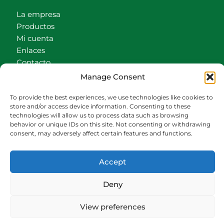
La empresa
Productos
Mi cuenta
Enlaces
Contacto
Accionistas
Manage Consent
Carrito
To provide the best experiences, we use technologies like cookies to
CONTACTO
store and/or access device information. Consenting to these
technologies will allow us to process data such as browsing
behavior or unique IDs on this site. Not consenting or withdrawing
942540013
consent, may adversely affect certain features and functions.
696426646
609472979
Accept
comercial@bediaycabarga.com
Fdez. Hontoria 20. Astillero. 39610 Cantabria
Deny
De lunes a viernes de 8:30 a 13:00 y de 15:00 a
18:30 hrs.
View preferences