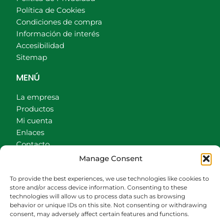
Política de Cookies
Condiciones de compra
Información de interés
Accesibilidad
Sitemap
MENÚ
La empresa
Productos
Mi cuenta
Enlaces
Contacto
Accionistas
Manage Consent
Carrito
To provide the best experiences, we use technologies like cookies to
CONTACTO
store and/or access device information. Consenting to these
technologies will allow us to process data such as browsing
behavior or unique IDs on this site. Not consenting or withdrawing
942540013
consent, may adversely affect certain features and functions.
696426646