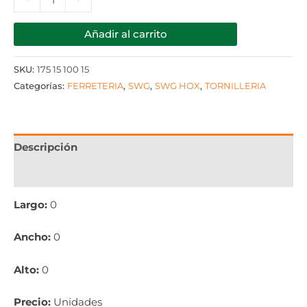
-
+
Añadir al carrito
SKU:
175 15 100 15
Categorías:
FERRETERIA
,
SWG
,
SWG HOX
,
TORNILLERIA
Descripción
Información adicional
Largo:
0
Ancho:
0
Alto:
0
Precio:
Unidades