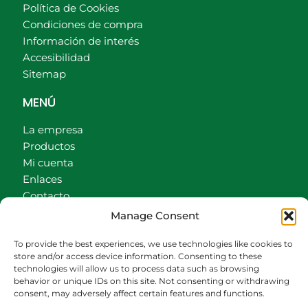
Política de Cookies
Condiciones de compra
Información de interés
Accesibilidad
Sitemap
MENÚ
La empresa
Productos
Mi cuenta
Enlaces
Contacto
Accionistas
Manage Consent
Carrito
To provide the best experiences, we use technologies like cookies to
CONTACTO
store and/or access device information. Consenting to these
technologies will allow us to process data such as browsing
behavior or unique IDs on this site. Not consenting or withdrawing
942540013
consent, may adversely affect certain features and functions.
696426646