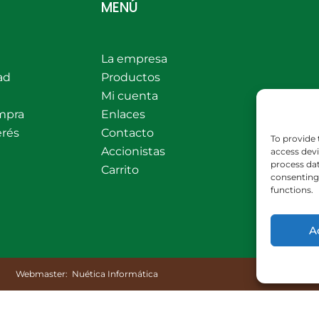
MENÚ
La empresa
ad
Productos
Mi cuenta
mpra
Enlaces
erés
Contacto
To provide 
Accionistas
access devi
process dat
Carrito
consenting 
functions.
A
Webmaster:
Nuética Informática