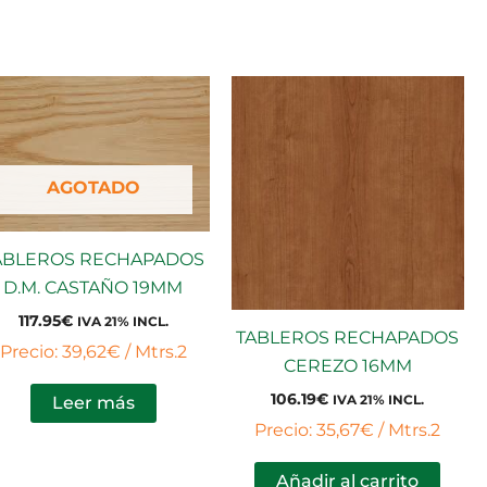
AGOTADO
ABLEROS RECHAPADOS
D.M. CASTAÑO 19MM
117.95
€
IVA 21% INCL.
TABLEROS RECHAPADOS
Precio: 39,62€ / Mtrs.2
CEREZO 16MM
106.19
€
IVA 21% INCL.
Leer más
Precio: 35,67€ / Mtrs.2
Añadir al carrito