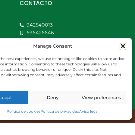
CONTACTO
942540013
696426646
609472979
Manage Consent
comercial@bediaycabarga.com
Fdez. Hontoria 20.
the best experiences, we use technologies like cookies to store and/or
Astillero. 39610
ce information. Consenting to these technologies will allow us to
a such as browsing behavior or unique IDs on this site. Not
Cantabria
or withdrawing consent, may adversely affect certain features and
De lunes a viernes de
8:30 a 13:00 y de 15:00 a
18:30 hrs.
ccept
Deny
View preferences
Política de cookies
Politica de privacidad
Aviso legal