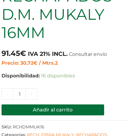
16MM
D.M. MUKALY
cantidad
16MM
91.45
€
IVA 21% INCL.
Consultar envío
Precio: 30,72€ / Mtrs.2
Disponibilidad:
16 disponibles
-
+
Añadir al carrito
SKU:
RCHDMMUK16
Categorías:
RECH. FIBRA MUKALY
,
RECHAPADOS
,