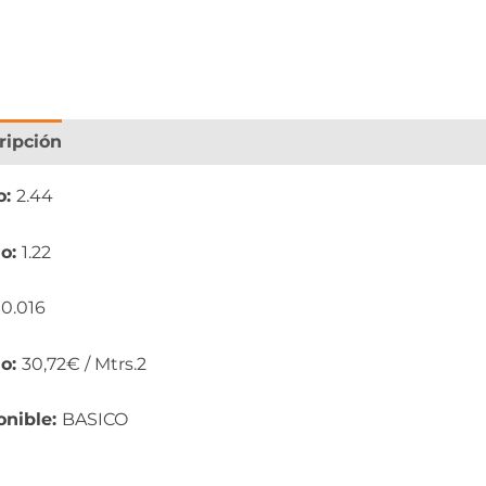
ripción
Información adicional
o:
2.44
o:
1.22
:
0.016
io:
30,72€ / Mtrs.2
onible:
BASICO