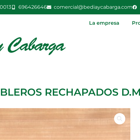
0013
696426646
comercial@bediaycabarga.com
La empresa
Pr
BLEROS RECHAPADOS D.M