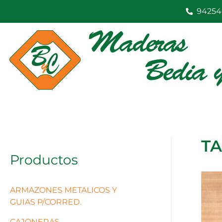
Ir
94254
al
contenido
TA
Productos
ARMAZONES METALICOS Y
GUIAS P/CORRED.
CAJONERAS