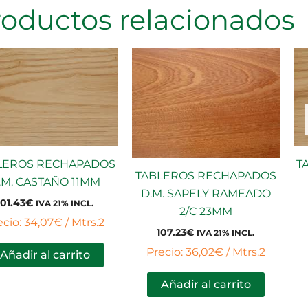
roductos relacionados
LEROS RECHAPADOS
T
TABLEROS RECHAPADOS
.M. CASTAÑO 11MM
D.M. SAPELY RAMEADO
101.43
€
IVA 21% INCL.
2/C 23MM
ecio: 34,07€ / Mtrs.2
107.23
€
IVA 21% INCL.
Precio: 36,02€ / Mtrs.2
Añadir al carrito
Añadir al carrito