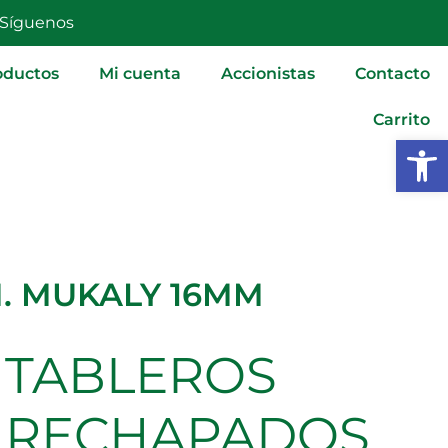
MUKALY
Síguenos
16MM
cantidad
oductos
Mi cuenta
Accionistas
Contacto
Carrito
Abrir
. MUKALY 16MM
TABLEROS
TABLEROS
RECHAPADOS
D.M.
RECHAPADOS
MUKALY