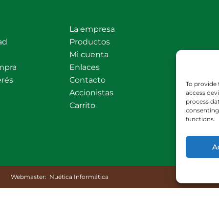
La empresa
ad
Productos
Mi cuenta
mpra
Enlaces
erés
Contacto
To provide 
Accionistas
access devi
process dat
Carrito
consenting 
functions.
A
Webmaster:
Nuética Informática