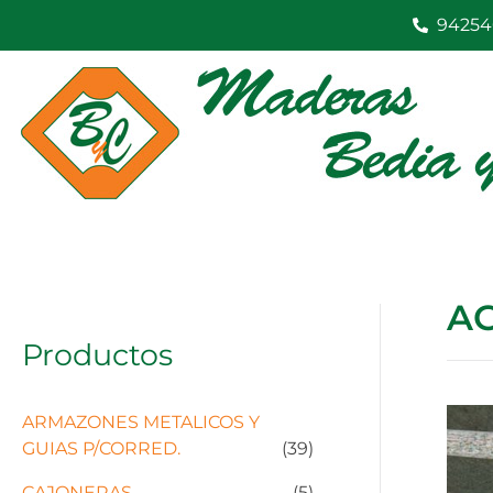
Ir
94254
al
contenido
A
Productos
ARMAZONES METALICOS Y
GUIAS P/CORRED.
(39)
CAJONERAS
(5)