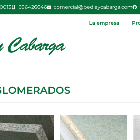
0013
696426646
comercial@bediaycabarga.com
La empresa
Pr
GLOMERADOS