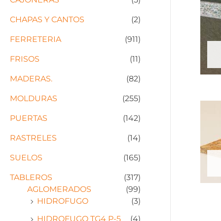
CHAPAS Y CANTOS
(2)
FERRETERIA
(911)
FRISOS
(11)
MADERAS.
(82)
MOLDURAS
(255)
PUERTAS
(142)
RASTRELES
(14)
SUELOS
(165)
TABLEROS
(317)
AGLOMERADOS
(99)
HIDROFUGO
(3)
HIDROFUGO TG4 P-5
(4)