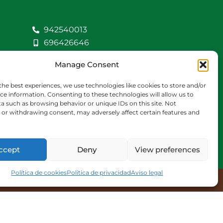
942540013
696426646
609472979
Manage Consent
comercial@bediaycabarga.com
Fdez. Hontoria 20.
the best experiences, we use technologies like cookies to store and/or
Astillero. 39610
ce information. Consenting to these technologies will allow us to
a such as browsing behavior or unique IDs on this site. Not
Cantabria
or withdrawing consent, may adversely affect certain features and
De lunes a viernes de
8:30 a 13:00 y de 15:00 a
18:30 hrs.
ccept
Deny
View preferences
Política de cookies
Politica de privacidad
Aviso legal