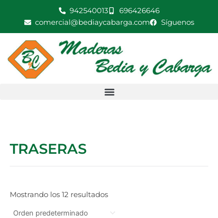
Ir
942540013
696426646
al
comercial@bediaycabarga.com
Síguenos
contenido
TRASERAS
Mostrando los 12 resultados