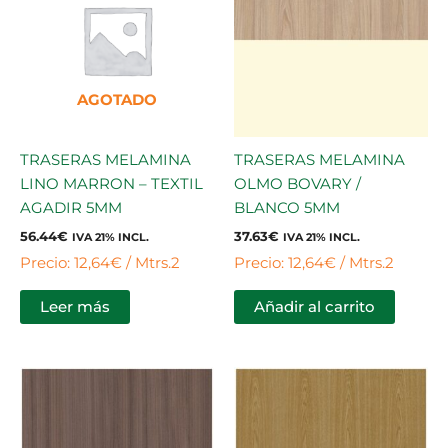
AGOTADO
TRASERAS MELAMINA
TRASERAS MELAMINA
LINO MARRON – TEXTIL
OLMO BOVARY /
AGADIR 5MM
BLANCO 5MM
56.44
€
37.63
€
IVA 21% INCL.
IVA 21% INCL.
Precio: 12,64€ / Mtrs.2
Precio: 12,64€ / Mtrs.2
Leer más
Añadir al carrito