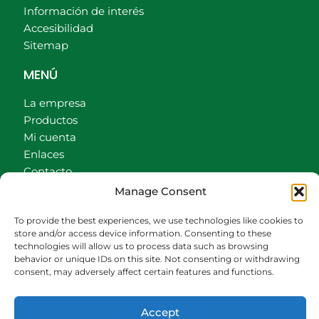
Información de interés
Accesibilidad
Sitemap
MENÚ
La empresa
Productos
Mi cuenta
Enlaces
Contacto
Accionistas
Manage Consent
Carrito
To provide the best experiences, we use technologies like cookies to
CONTACTO
store and/or access device information. Consenting to these
technologies will allow us to process data such as browsing
behavior or unique IDs on this site. Not consenting or withdrawing
942540013
consent, may adversely affect certain features and functions.
696426646
609472979
Accept
comercial@bediaycabarga.com