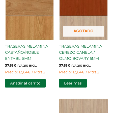
AGOTADO
TRASERAS MELAMINA
TRASERAS MELAMINA
CASTAÑO/ROBLE
CEREZO CANELA /
ENTABL. 5MM
OLMO BOVARY 5MM
37.63
€
37.63
€
IVA 21% INCL.
IVA 21% INCL.
Precio: 12,64€ / Mtrs.2
Precio: 12,64€ / Mtrs.2
Añadir al carrito
Leer más