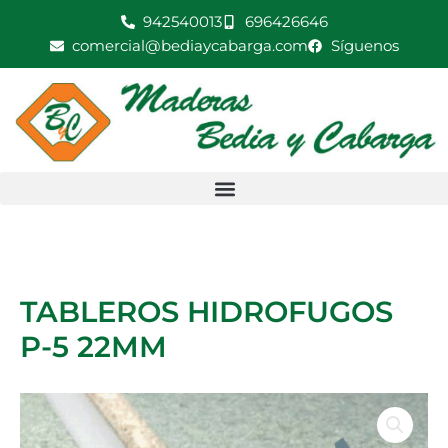
Ir
942540013
696426646
al
comercial@bediaycabarga.com
Síguenos
contenido
TABLEROS HIDROFUGOS
P-5 22MM