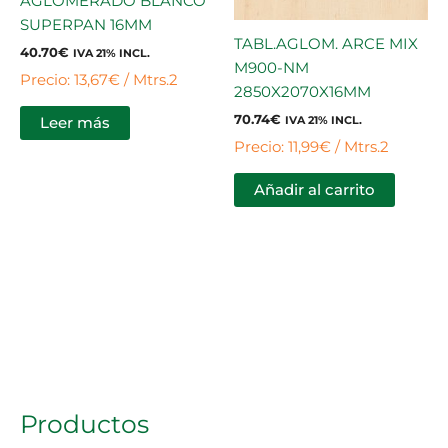
AGLOMERADO BLANCO
SUPERPAN 16MM
TABL.AGLOM. ARCE MIX
40.70
€
IVA 21% INCL.
M900-NM
Precio: 13,67€ / Mtrs.2
2850X2070X16MM
70.74
€
IVA 21% INCL.
Leer más
Precio: 11,99€ / Mtrs.2
Añadir al carrito
Productos