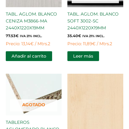
TABL. AGLOM. BLANCO
TABL. AGLOM. BLANCO
CENIZA M3866-MA
SOFT 3002-SC
2440X1220X19MM
2440X1220X19MM
77.53
€
35.40
€
IVA 21% INCL.
IVA 21% INCL.
Precio: 13,14€ / Mtrs.2
Precio: 11,89€ / Mtrs.2
Añadir al carrito
Leer más
AGOTADO
TABLEROS