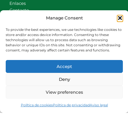
Enlaces
Contacto
Accionistas
Manage Consent
Carrito
To provide the best experiences, we use technologies like cookies to
CONTACTO
store and/or access device information. Consenting to these
technologies will allow us to process data such as browsing
behavior or unique IDs on this site. Not consenting or withdrawing
942540013
consent, may adversely affect certain features and functions.
696426646
609472979
Accept
comercial@bediaycabarga.com
Fdez. Hontoria 20. Astillero. 39610 Cantabria
Deny
De lunes a viernes de 8:30 a 13:00 y de 15:00 a
18:30 hrs.
View preferences
Webmaster:
Nuética Informática
Política de cookies
Politica de privacidad
Aviso legal