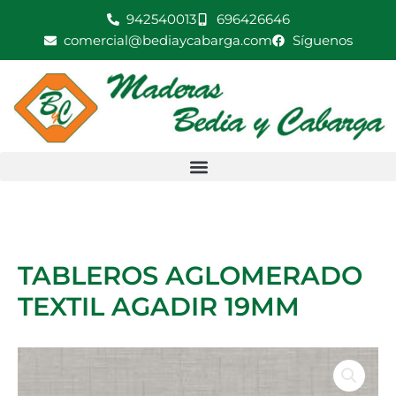
Ir
942540013
696426646
al
comercial@bediaycabarga.com
Síguenos
contenido
TABLEROS AGLOMERADO
TEXTIL AGADIR 19MM