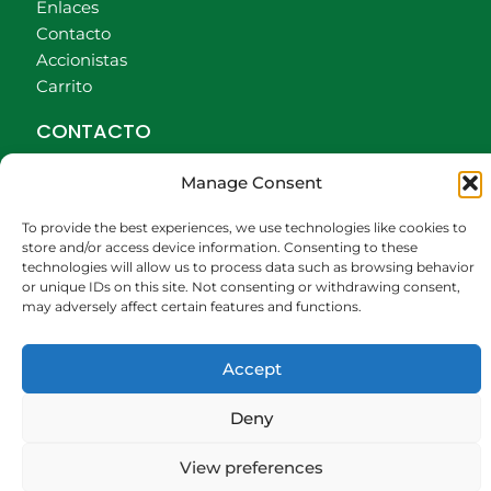
Enlaces
Contacto
Accionistas
Carrito
CONTACTO
942540013
Manage Consent
696426646
609472979
To provide the best experiences, we use technologies like cookies to
store and/or access device information. Consenting to these
comercial@bediaycabarga.com
technologies will allow us to process data such as browsing behavior
Fdez. Hontoria 20. Astillero. 39610 Cantabria
or unique IDs on this site. Not consenting or withdrawing consent,
De lunes a viernes de 8:30 a 13:00 y de 15:00 a
may adversely affect certain features and functions.
18:30 hrs.
Accept
Webmaster:
Nuética Informática
Deny
View preferences