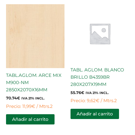
TABL. AGLOM. BLANCO
TABL.AGLOM. ARCE MIX
BRILLO B4359BR
M900-NM
280X207X19MM
2850X2070X16MM
55.76
€
IVA 21% INCL.
70.74
€
IVA 21% INCL.
Precio: 9,62€ / Mtrs.2
Precio: 11,99€ / Mtrs.2
Añadir al carrito
Añadir al carrito