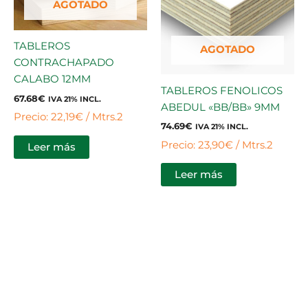
AGOTADO
TABLEROS
AGOTADO
CONTRACHAPADO
CALABO 12MM
TABLEROS FENOLICOS
67.68
€
IVA 21% INCL.
ABEDUL «BB/BB» 9MM
Precio: 22,19€ / Mtrs.2
74.69
€
IVA 21% INCL.
Precio: 23,90€ / Mtrs.2
Leer más
Leer más