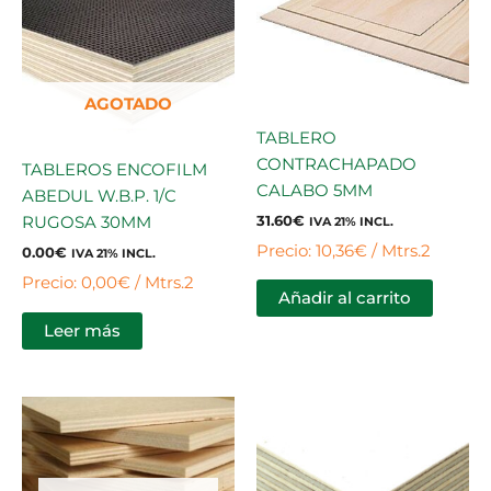
AGOTADO
TABLERO
CONTRACHAPADO
TABLEROS ENCOFILM
CALABO 5MM
ABEDUL W.B.P. 1/C
31.60
€
RUGOSA 30MM
IVA 21% INCL.
Precio: 10,36€ / Mtrs.2
0.00
€
IVA 21% INCL.
Precio: 0,00€ / Mtrs.2
Añadir al carrito
Leer más