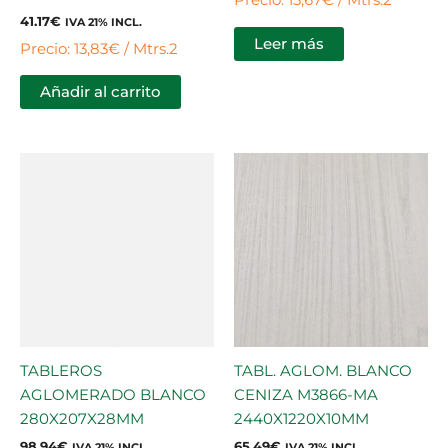
Precio: 13,67€ / Mtrs.2
41.17
€
IVA 21% INCL.
Leer más
Precio: 13,83€ / Mtrs.2
Añadir al carrito
TABLEROS
TABL. AGLOM. BLANCO
AGLOMERADO BLANCO
CENIZA M3866-MA
280X207X28MM
2440X1220X10MM
98.94
€
65.49
€
IVA 21% INCL.
IVA 21% INCL.