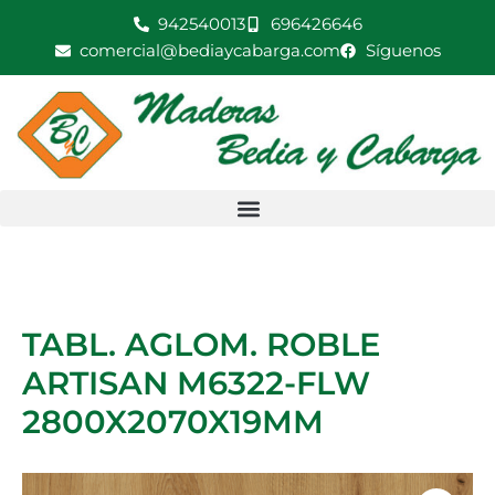
Ir
942540013
696426646
al
comercial@bediaycabarga.com
Síguenos
contenido
TABL. AGLOM. ROBLE
ARTISAN M6322-FLW
2800X2070X19MM