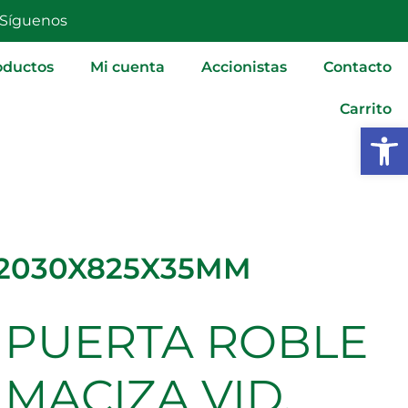
VID.
Síguenos
2030X825X35MM
cantidad
oductos
Mi cuenta
Accionistas
Contacto
Carrito
Abrir
 2030X825X35MM
PUERTA ROBLE
PUERTA
ROBLE
MACIZA
MACIZA VID.
VID.