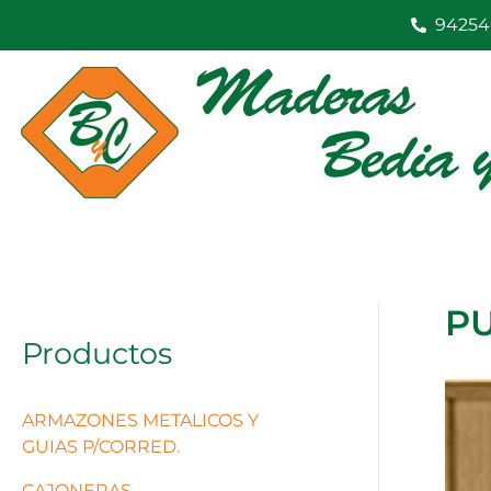
Ir
94254
al
contenido
PU
Productos
ARMAZONES METALICOS Y
GUIAS P/CORRED.
CAJONERAS