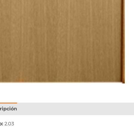
ripción
Información adicional
o:
2.03