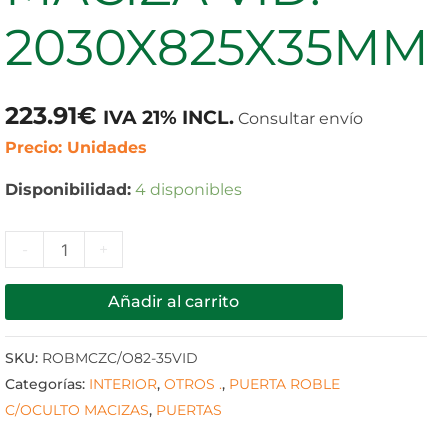
2030X825X35MM
2030X825X35MM
cantidad
223.91
€
IVA 21% INCL.
Consultar envío
Precio: Unidades
Disponibilidad:
4 disponibles
-
+
Añadir al carrito
SKU:
ROBMCZC/O82-35VID
Categorías:
INTERIOR
,
OTROS .
,
PUERTA ROBLE
C/OCULTO MACIZAS
,
PUERTAS