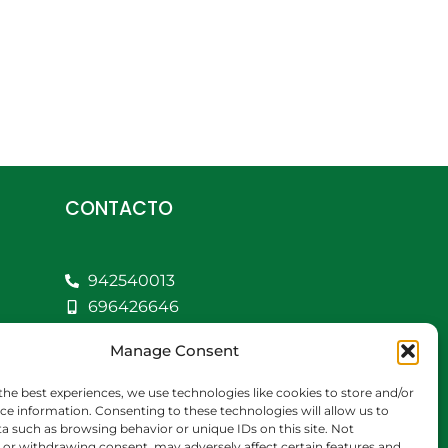
CONTACTO
942540013
696426646
609472979
Manage Consent
comercial@bediaycabarga.com
Fdez. Hontoria 20.
the best experiences, we use technologies like cookies to store and/or
Astillero. 39610
ce information. Consenting to these technologies will allow us to
a such as browsing behavior or unique IDs on this site. Not
Cantabria
or withdrawing consent, may adversely affect certain features and