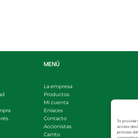
MENÚ
La empresa
ad
Productos
Mi cuenta
mpra
Enlaces
erés
Contacto
To provide 
Accionistas
access devi
process dat
Carrito
consenting 