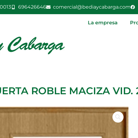
0013
696426646
comercial@bediaycabarga.com
La empresa
Pr
ERTA ROBLE MACIZA VID.