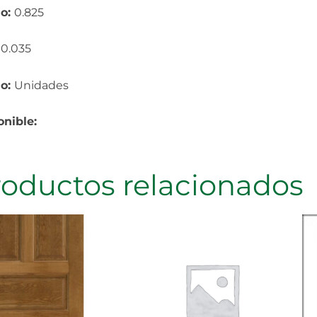
o:
0.825
:
0.035
io:
Unidades
onible:
roductos relacionados