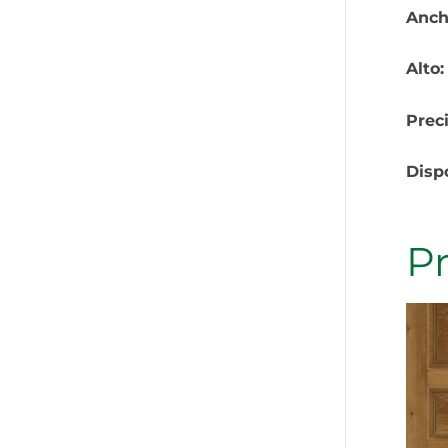
Anch
Alto
Prec
Disp
P