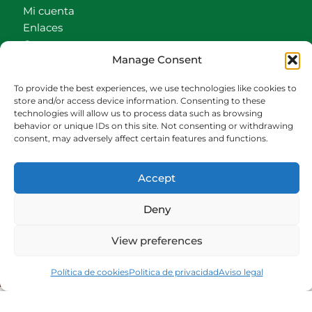
Mi cuenta
Enlaces
Contacto
Manage Consent
Accionistas
Carrito
To provide the best experiences, we use technologies like cookies to
store and/or access device information. Consenting to these
CONTACTO
technologies will allow us to process data such as browsing
behavior or unique IDs on this site. Not consenting or withdrawing
942540013
consent, may adversely affect certain features and functions.
696426646
609472979
Accept
comercial@bediaycabarga.com
Fdez. Hontoria 20. Astillero. 39610 Cantabria
Deny
De lunes a viernes de 8:30 a 13:00 y de 15:00 a
18:30 hrs.
View preferences
Webmaster:
Nuética Informática
Política de cookies
Politica de privacidad
Aviso legal