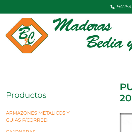
Ir
94254
al
contenido
PU
Productos
2
ARMAZONES METALICOS Y
GUIAS P/CORRED.
CAJONERAS