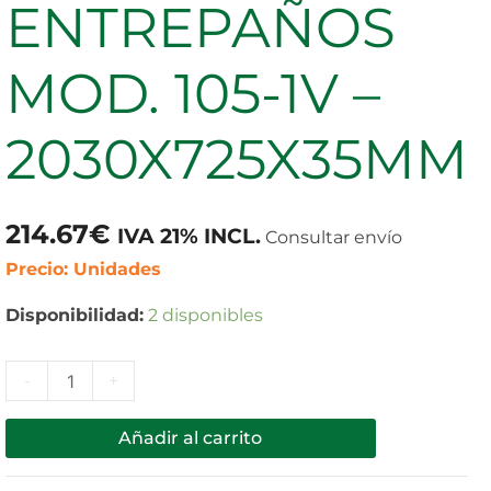
ENTREPAÑOS
ENTREPAÑOS
MOD.
MOD. 105-1V –
105-
1V
2030X725X35MM
-
2030X725X35MM
cantidad
214.67
€
IVA 21% INCL.
Consultar envío
Precio: Unidades
Disponibilidad:
2 disponibles
-
+
Añadir al carrito