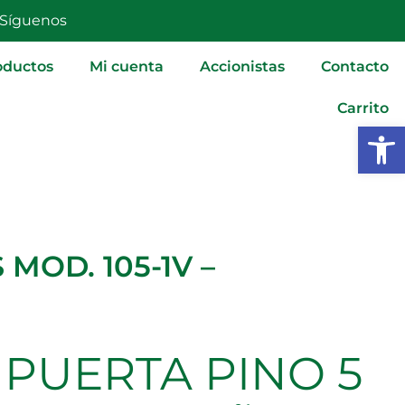
ENTREPAÑOS
Síguenos
MOD.
105-
oductos
Mi cuenta
Accionistas
Contacto
1V
Carrito
-
Abrir
2030X725X35MM
cantidad
MOD. 105-1V –
PUERTA PINO 5
PUERTA
PINO
5