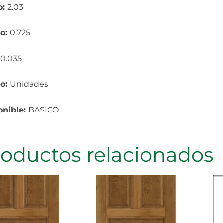
o:
2.03
o:
0.725
:
0.035
io:
Unidades
onible:
BASICO
roductos relacionados