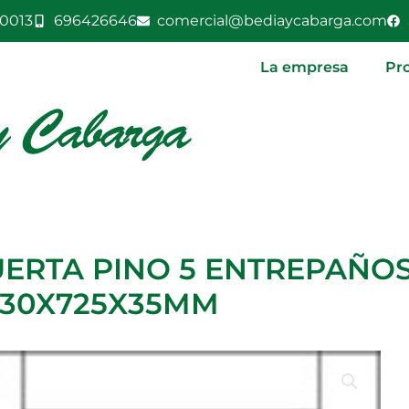
0013
696426646
comercial@bediaycabarga.com
La empresa
Pr
ERTA PINO 5 ENTREPAÑOS 
030X725X35MM