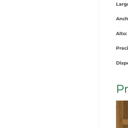
Larg
Anch
Alto
Prec
Disp
P