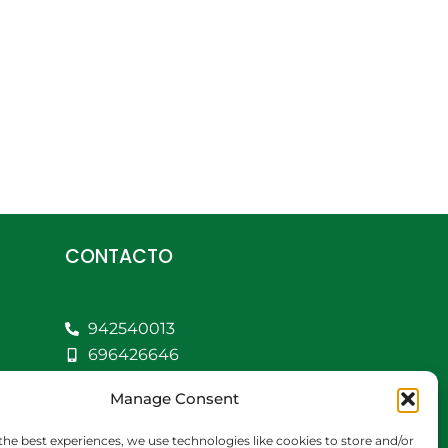
CONTACTO
942540013
696426646
609472979
Manage Consent
comercial@bediaycabarga.com
Fdez. Hontoria 20.
the best experiences, we use technologies like cookies to store and/or