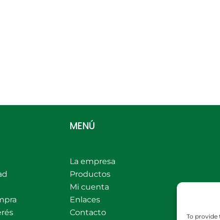
MENÚ
La empresa
ad
Productos
Mi cuenta
mpra
Enlaces
erés
Contacto
To provide 